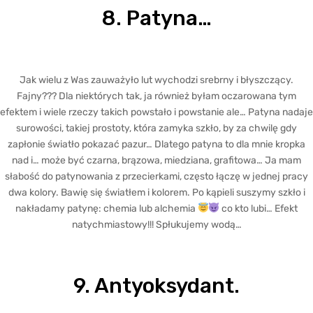
8. Patyna…
Jak wielu z Was zauważyło lut wychodzi srebrny i błyszczący.
Fajny??? Dla niektórych tak, ja również byłam oczarowana tym
efektem i wiele rzeczy takich powstało i powstanie ale… Patyna nadaje
surowości, takiej prostoty, która zamyka szkło, by za chwilę gdy
zapłonie światło pokazać pazur… Dlatego patyna to dla mnie kropka
nad i… może być czarna, brązowa, miedziana, grafitowa… Ja mam
słabość do patynowania z przecierkami, często łączę w jednej pracy
dwa kolory. Bawię się światłem i kolorem. Po kąpieli suszymy szkło i
nakładamy patynę: chemia lub alchemia
co kto lubi… Efekt
natychmiastowy!!! Spłukujemy wodą…
9. Antyoksydant.