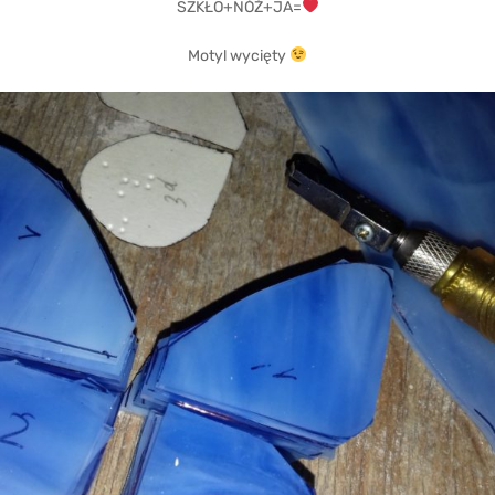
SZKŁO+NÓŻ+JA=
Motyl wycięty