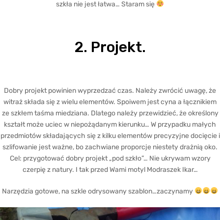
szkła nie jest łatwa… Staram się
2. Projekt.
Dobry projekt powinien wyprzedzać czas. Należy zwrócić uwagę, że
witraż składa się z wielu elementów. Spoiwem jest cyna a łącznikiem
ze szkłem taśma miedziana. Dlatego należy przewidzieć, że określony
kształt może uciec w niepożądanym kierunku… W przypadku małych
przedmiotów składających się z kilku elementów precyzyjne docięcie i
szlifowanie jest ważne, bo zachwiane proporcje niestety drażnią oko.
Cel: przygotować dobry projekt „pod szkło”… Nie ukrywam wzory
czerpię z natury. I tak przed Wami motyl Modraszek Ikar…
Narzędzia gotowe, na szkle odrysowany szablon…zaczynamy