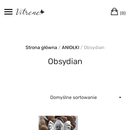
Skip
Ca
to
(0)
content
Strona główna
/
ANIOŁKI
/ Obsydian
Obsydian